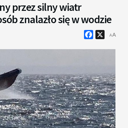
y przez silny wiatr
osób znalazło się w wodzie
Faceboo
X
A
A