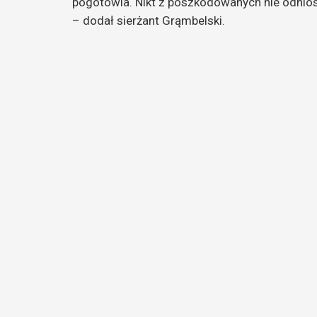
pogotowia. Nikt z poszkodowanych nie odniós
– dodał sierżant Grąmbelski.