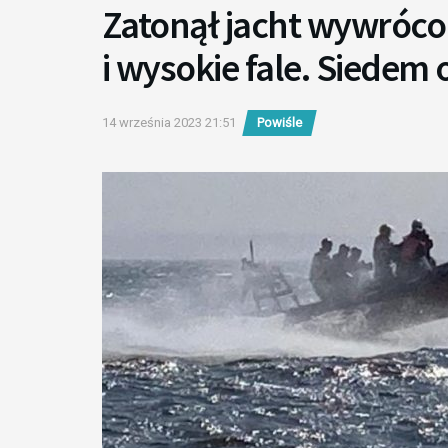
Zatonął jacht wywrócon
i wysokie fale. Siedem 
14 września 2023 21:51
Powiśle