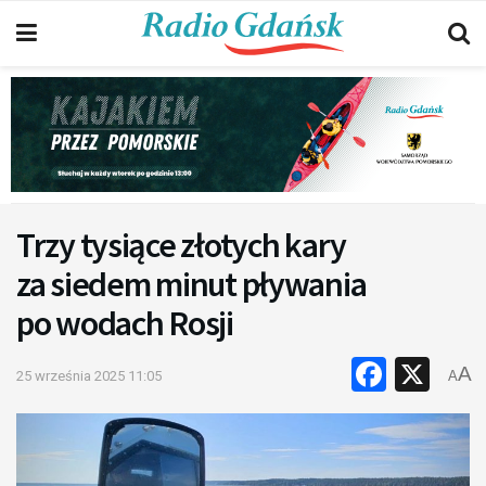
Trzy tysiące złotych kary
za siedem minut pływania
po wodach Rosji
Faceb
X
A
25 września 2025 11:05
A