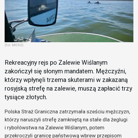
(fot. MOSG)
Rekreacyjny rejs po Zalewie Wiślanym
zakończył się słonym mandatem. Mężczyźni,
którzy wpłynęli trzema skuterami w zakazaną
rosyjską strefę na zalewie, muszą zapłacić trzy
tysiące złotych.
Polska Straż Graniczna zatrzymała sześciu mężczyzn,
którzy naruszyli strefę zamkniętą na stałe dla żeglugi
i rybołówstwa na Zalewie Wiślanym, potem
przekroczyli granicę państwową wbrew przepisom