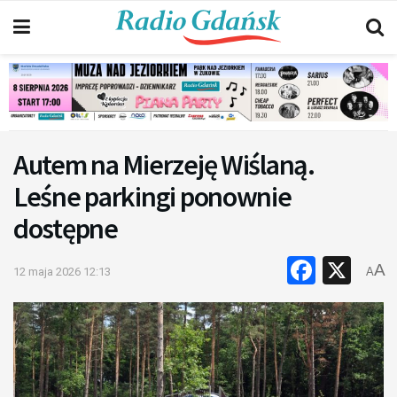
Autem na Mierzeję Wiślaną.
Leśne parkingi ponownie
dostępne
Faceb
X
A
12 maja 2026 12:13
A