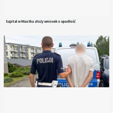
Szpital w Miastku złoży wniosek o upadłość