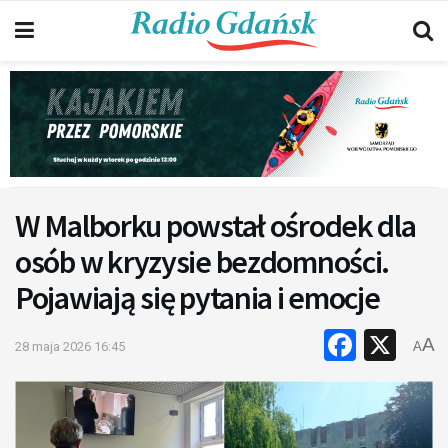
W Malborku powstał ośrodek dla
osób w kryzysie bezdomności.
Pojawiają się pytania i emocje
Faceb
X
A
28 maja 2026 16:45
A