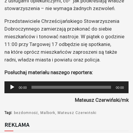
z usługami opiekuńczymi, co- jak podkreślają władze
stowarzyszenia – nie wymaga żadnych zezwoleń.
Przedstawiciele Chrześcijańskiego Stowarzyszenia
Dobroczynnego zamierzają przekonać do siebie
mieszkańców i tonować nastroje. W piątek o godzinie
11:00 przy Targowej 17 odbędzie się spotkanie,
na które oprócz mieszkańców zaproszeni są także
radni, władze miasta i powiatu oraz policja.
Posłuchaj materiału naszego reportera:
Odtwarzacz
00:00
00:00
plików
Mateusz Czerwiński/mk
dźwiękowych
Tagi:
bezdomność
Malbork
Mateusz Czerwiński
REKLAMA