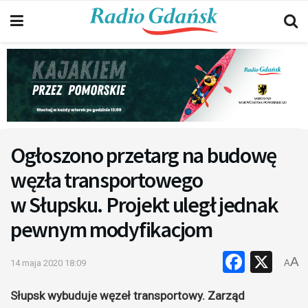
Ogłoszono przetarg na budowę
węzła transportowego
w Słupsku. Projekt uległ jednak
pewnym modyfikacjom
Faceb
X
A
14 maja 2020 18:09
A
Słupsk wybuduje węzeł transportowy. Zarząd