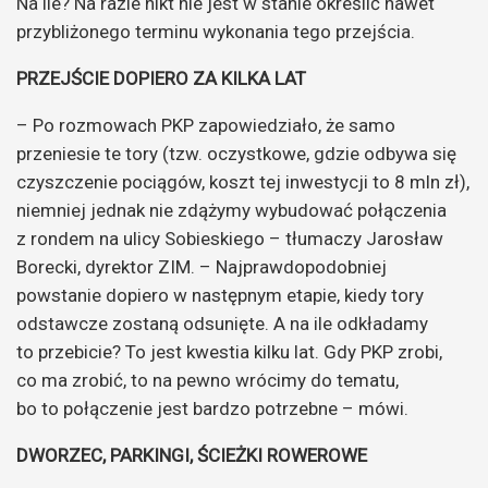
Na ile? Na razie nikt nie jest w stanie określić nawet
przybliżonego terminu wykonania tego przejścia.
PRZEJŚCIE DOPIERO ZA KILKA LAT
– Po rozmowach PKP zapowiedziało, że samo
przeniesie te tory (tzw. oczystkowe, gdzie odbywa się
czyszczenie pociągów, koszt tej inwestycji to 8 mln zł),
niemniej jednak nie zdążymy wybudować połączenia
z rondem na ulicy Sobieskiego – tłumaczy Jarosław
Borecki, dyrektor ZIM. – Najprawdopodobniej
powstanie dopiero w następnym etapie, kiedy tory
odstawcze zostaną odsunięte. A na ile odkładamy
to przebicie? To jest kwestia kilku lat. Gdy PKP zrobi,
co ma zrobić, to na pewno wrócimy do tematu,
bo to połączenie jest bardzo potrzebne – mówi.
DWORZEC, PARKINGI, ŚCIEŻKI ROWEROWE