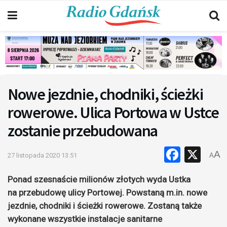
Nowe jezdnie, chodniki, ścieżki
rowerowe. Ulica Portowa w Ustce
zostanie przebudowana
Faceb
X
A
27 listopada 2020 13:51
A
Ponad szesnaście milionów złotych wyda Ustka
na przebudowę ulicy Portowej. Powstaną m.in. nowe
jezdnie, chodniki i ścieżki rowerowe. Zostaną także
wykonane wszystkie instalacje sanitarne