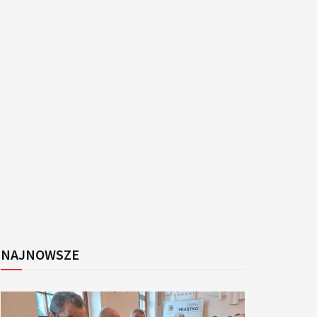
k
NAJNOWSZE