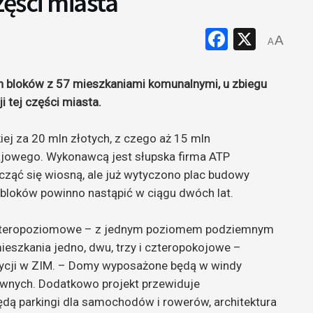
zęści miasta
Faceboo
X
A
A
 bloków z 57 mieszkaniami komunalnymi, u zbiegu
ji tej części miasta.
iej za 20 mln złotych, z czego aż 15 mln
jowego. Wykonawcą jest słupska firma ATP
ząć się wiosną, ale już wytyczono plac budowy
bloków powinno nastąpić w ciągu dwóch lat.
 czteropoziomowe – z jednym poziomem podziemnym
eszkania jedno, dwu, trzy i czteropokojowe –
stycji w ZIM. – Domy wyposażone będą w windy
wnych. Dodatkowo projekt przewiduje
dą parkingi dla samochodów i rowerów, architektura