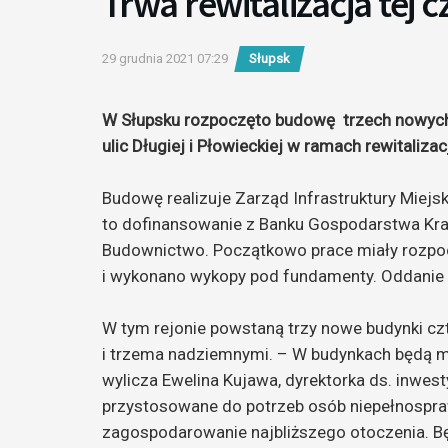
Trwa rewitalizacja tej c
29 grudnia 2021 07:29
Słupsk
W Słupsku rozpoczęto budowę trzech nowych
ulic Długiej i Płowieckiej w ramach rewitalizac
Budowę realizuje Zarząd Infrastruktury Miejsk
to dofinansowanie z Banku Gospodarstwa Kra
Budownictwo. Początkowo prace miały rozpoc
i wykonano wykopy pod fundamenty. Oddanie 
W tym rejonie powstaną trzy nowe budynki
i trzema nadziemnymi. – W budynkach będą mi
wylicza Ewelina Kujawa, dyrektorka ds. inwe
przystosowane do potrzeb osób niepełnospra
zagospodarowanie najbliższego otoczenia. Bę