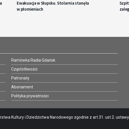
a
Ewakuacja w Słupsku. Stolarnia stanęła
Szpi
w płomieniach
zaleg
Ramówka Radia Gdańsk
Częstotliwości
Patronaty
Abonament
Polityka prywatności
stwa Kultury i Dziedzictwa Narodowego zgodnie z art.31. ust.2. ustawy o 