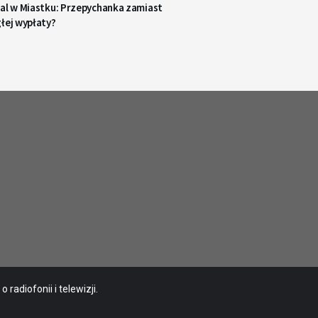
tal w Miastku: Przepychanka zamiast
łej wypłaty?
radiofonii i telewizji.