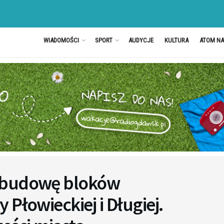
WIADOMOŚCI
SPORT
AUDYCJE
KULTURA
ATOM N
 budowę bloków
Płowieckiej i Długiej.