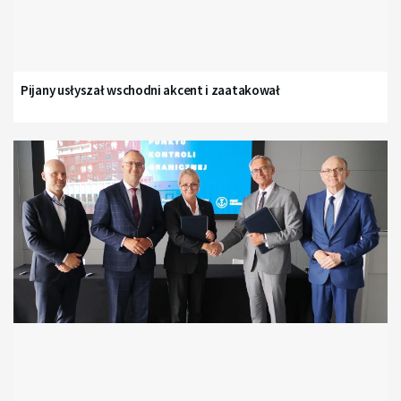
Pijany usłyszał wschodni akcent i zaatakował