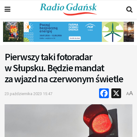
Pierwszy taki fotoradar
w Słupsku. Będzie mandat
za wjazd na czerwonym świetle
Faceb
X
A
23 października 2023 15:47
A