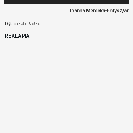
plików
Joanna Merecka-Łotysz/ar
dźwiękowych
Tagi:
szkoła
Ustka
REKLAMA