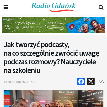
Jak tworzyć podcasty,
na co szczególnie zwrócić uwagę
podczas rozmowy? Nauczyciele
na szkoleniu
Faceb
X
A
15 listopada 2023 16:40
A