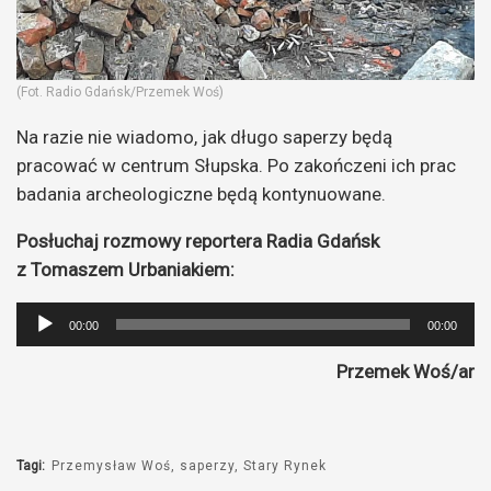
(Fot. Radio Gdańsk/Przemek Woś)
Na razie nie wiadomo, jak długo saperzy będą
pracować w centrum Słupska. Po zakończeni ich prac
badania archeologiczne będą kontynuowane.
Posłuchaj rozmowy reportera Radia Gdańsk
z Tomaszem Urbaniakiem:
Odtwarzacz
00:00
00:00
plików
Przemek Woś/ar
dźwiękowych
Tagi:
Przemysław Woś
saperzy
Stary Rynek