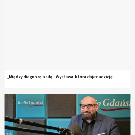
„Między diagnozą a siłą”. Wystawa, która daje nadzieję.