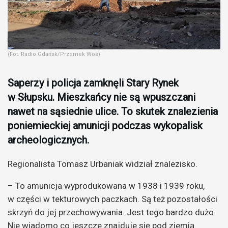
(Fot. Radio Gdańsk/Przemek Woś)
Saperzy i policja zamknęli Stary Rynek
w Słupsku. Mieszkańcy nie są wpuszczani
nawet na sąsiednie ulice. To skutek znalezienia
poniemieckiej amunicji podczas wykopalisk
archeologicznych.
Regionalista Tomasz Urbaniak widział znalezisko.
– To amunicja wyprodukowana w 1938 i 1939 roku,
w części w tekturowych paczkach. Są też pozostałości
skrzyń do jej przechowywania. Jest tego bardzo dużo.
Nie wiadomo co jeszcze znajduje się pod ziemią.