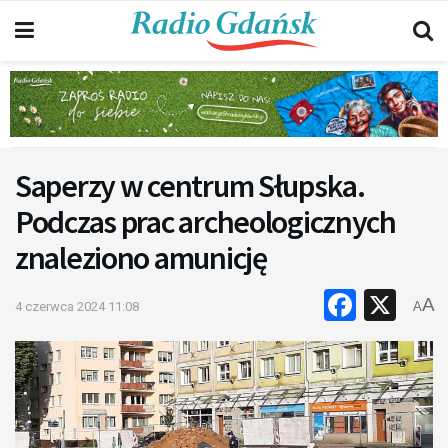
Saperzy w centrum Słupska.
Podczas prac archeologicznych
znaleziono amunicję
Faceb
X
A
4 czerwca 2024 11:08
A