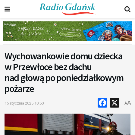
Wychowankowie domu dziecka
w Przewłoce bez dachu
nad głową po poniedziałkowym
pożarze
Faceb
X
A
15 stycznia 2025 10:50
A