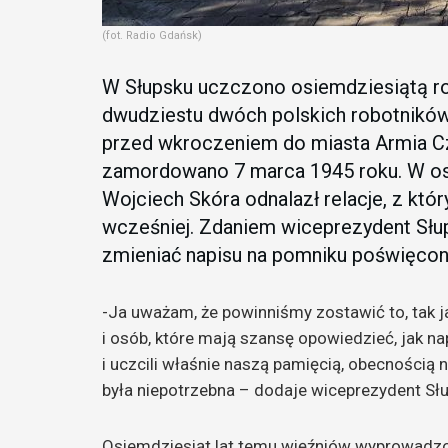
(fot. Radio Gdańsk)
W Słupsku uczczono osiemdziesiątą 
dwudziestu dwóch polskich robotnikó
przed wkroczeniem do miasta Armia Cz
zamordowano 7 marca 1945 roku. W ost
Wojciech Skóra odnalazł relacje, z kt
wcześniej. Zdaniem wiceprezydent Słu
zmieniać napisu na pomniku poświęcony
-Ja uważam, że powinniśmy zostawić to, tak jak
i osób, które mają szansę opowiedzieć, jak n
i uczcili właśnie naszą pamięcią, obecnością
była niepotrzebna – dodaje wiceprezydent Sł
Osiemdziesiąt lat temu więźniów wyprowadzo