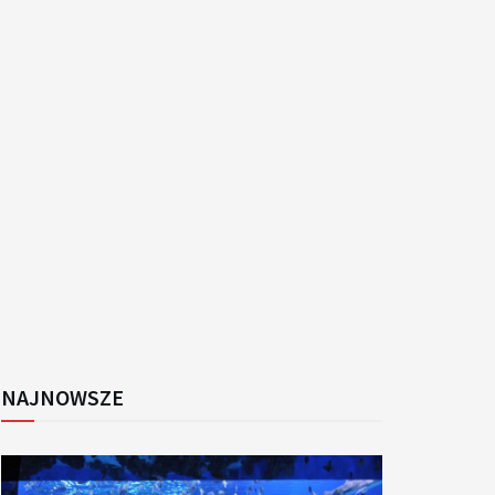
k
NAJNOWSZE