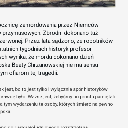
rocznicę zamordowania przez Niemców
w przymusowych. Zbrodni dokonano tuż
erwonej. Przez lata sądzono, że robotników
atnich tygodniach historyk profesor
órych wynika, że mordu dokonano dzień
pska Beaty Chrzanowskiej nie ma sensu
m ofiarom tej tragedii.
 jest, bo to jest tylko i wyłącznie spór historyków
aprawdę było. Ważne jest, żebyśmy po prostu pamiętali
 na tym wydarzeniu te osoby, których śmierć na pewno
upska.
no do Lasku Południowego rozstrzelana,