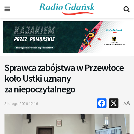
Sprawca zabójstwa w Przewłoce
koło Ustki uznany
za niepoczytalnego
Faceb
X
A
3 lutego 2026 12:16
A