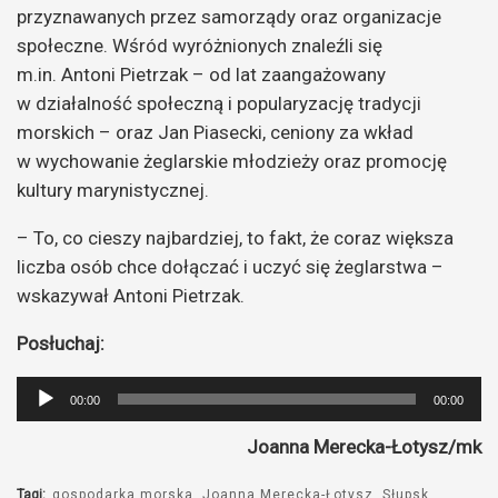
przyznawanych przez samorządy oraz organizacje
społeczne. Wśród wyróżnionych znaleźli się
m.in. Antoni Pietrzak – od lat zaangażowany
w działalność społeczną i popularyzację tradycji
morskich – oraz Jan Piasecki, ceniony za wkład
w wychowanie żeglarskie młodzieży oraz promocję
kultury marynistycznej.
– To, co cieszy najbardziej, to fakt, że coraz większa
liczba osób chce dołączać i uczyć się żeglarstwa –
wskazywał Antoni Pietrzak.
Posłuchaj:
Odtwarzacz
00:00
00:00
plików
Joanna Merecka-Łotysz/mk
dźwiękowych
Tagi:
gospodarka morska
Joanna Merecka-Łotysz
Słupsk