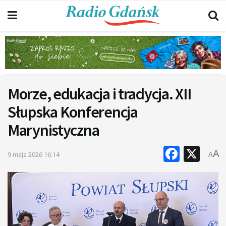
Morze, edukacja i tradycja. XII
Słupska Konferencja
Marynistyczna
Faceb
X
A
9 maja 2026 16:14
A