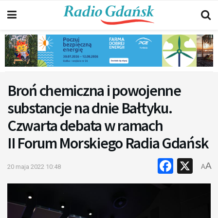
Broń chemiczna i powojenne
substancje na dnie Bałtyku.
Czwarta debata w ramach
II Forum Morskiego Radia Gdańsk
Faceb
X
A
20 maja 2022 10:48
A