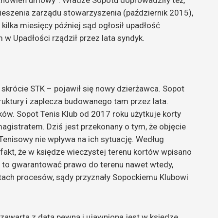
tanowień umowy”. Władze Sopotu doprowadziły też,
ieszenia zarządu stowarzyszenia (październik 2015),
kilka miesięcy później sąd ogłosił upadłość
 Upadłości rządził przez lata syndyk.
skrócie STK – pojawił się nowy dzierżawca. Sopot
struktury i zaplecza budowanego tam przez lata.
ów. Sopot Tenis Klub od 2017 roku użytkuje korty
gistratem. Dziś jest przekonany o tym, że objęcie
Tenisowy nie wpływa na ich sytuację. Według
fakt, że w księdze wieczystej terenu kortów wpisano
a to gwarantować prawo do terenu nawet wtedy,
atach procesów, sądy przyznały Sopockiemu Klubowi
zawarta z datą pewną i ujawniona jest w księdze