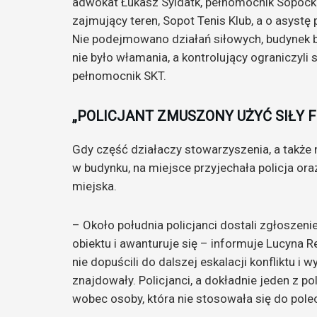
adwokat Łukasz Syldatk, pełnomocnik Sopock
zajmujący teren, Sopot Tenis Klub, a o asystę
Nie podejmowano działań siłowych, budynek by
nie było włamania, a kontrolujący ograniczyli 
pełnomocnik SKT.
„POLICJANT ZMUSZONY UŻYĆ SIŁY 
Gdy część działaczy stowarzyszenia, a także
w budynku, na miejsce przyjechała policja or
miejska.
– Około południa policjanci dostali zgłoszenie
obiektu i awanturuje się – informuje Lucyna Re
nie dopuścili do dalszej eskalacji konfliktu i
znajdowały. Policjanci, a dokładnie jeden z po
wobec osoby, która nie stosowała się do pole