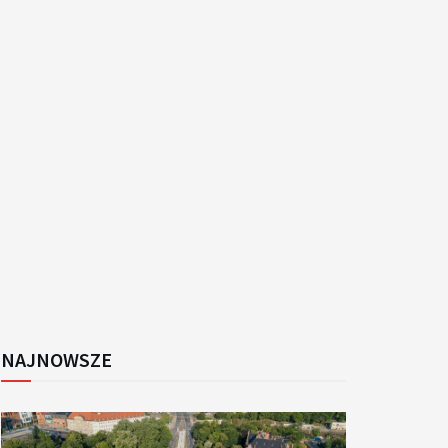
k
NAJNOWSZE