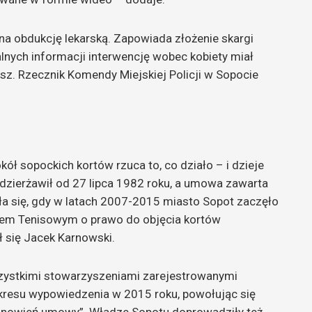
na obdukcję lekarską. Zapowiada złożenie skargi
alnych informacji interwencję wobec kobiety miał
z. Rzecznik Komendy Miejskiej Policji w Sopocie
ół sopockich kortów rzuca to, co działo – i dzieje
y dzierżawił od 27 lipca 1982 roku, a umowa zawarta
iła się, gdy w latach 2007-2015 miasto Sopot zaczęło
em Tenisowym o prawo do objęcia kortów
 się Jacek Karnowski.
zystkimi stowarzyszeniami zarejestrowanymi
kresu wypowiedzenia w 2015 roku, powołując się