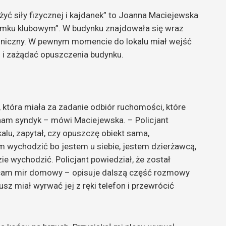
żyć siły fizycznej i kajdanek” to Joanna Maciejewska
domku klubowym”. W budynku znajdowała się wraz
chniczny. W pewnym momencie do lokalu miał wejść
o i zażądać opuszczenia budynku.
 która miała za zadanie odbiór ruchomości, które
am syndyk – mówi Maciejewska. – Policjant
kalu, zapytał, czy opuszczę obiekt sama,
 wychodzić bo jestem u siebie, jestem dzierżawcą,
 wychodzić. Policjant powiedział, że został
łócam mir domowy – opisuje dalszą część rozmowy
usz miał wyrwać jej z ręki telefon i przewrócić