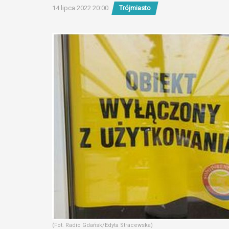
14 lipca 2022 20:00
Trójmiasto
(Fot. Radio Gdańsk/Edyta Stracewska)