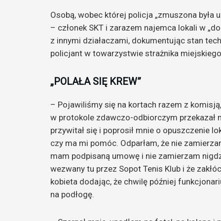
Osobą, wobec której policja „zmuszona była u
– członek SKT i zarazem najemca lokali w „
z innymi działaczami, dokumentując stan te
policjant w towarzystwie strażnika miejskieg
„POLAŁA SIĘ KREW”
– Pojawiliśmy się na kortach razem z komisją,
w protokole zdawczo-odbiorczym przekazał n
przywitał się i poprosił mnie o opuszczenie lo
czy ma mi pomóc. Odparłam, że nie zamierzam
mam podpisaną umowę i nie zamierzam nigdzie
wezwany tu przez Sopot Tenis Klub i że zak
kobieta dodając, że chwilę później funkcjonari
na podłogę.