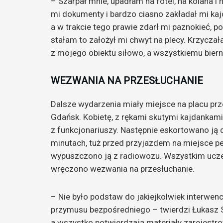
– Szarpał mnie, upadłam na fotel, na kolana i 
mi dokumenty i bardzo ciasno zakładał mi kaj
a w trakcie tego prawie zdarł mi paznokieć, po
stałam to założył mi chwyt na plecy. Krzycza
z mojego obiektu siłowo, a wszystkiemu bierni
WEZWANIA NA PRZESŁUCHANIE
Dalsze wydarzenia miały miejsce na placu prz
Gdańsk. Kobietę, z rękami skutymi kajdankami
z funkcjonariuszy. Następnie eskortowano ją 
minutach, tuż przed przyjazdem na miejsce 
wypuszczono ją z radiowozu. Wszystkim ucze
wręczono wezwania na przesłuchanie.
– Nie było podstaw do jakiejkolwiek interwencj
przymusu bezpośredniego – twierdzi Łukasz Syl
a wszystko potwierdzają materiały zarejestr