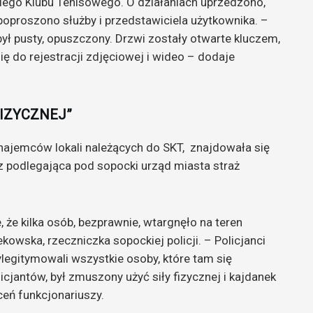
iego Klubu Tenisowego. O działaniach uprzedzono,
 poproszono służby i przedstawiciela użytkownika. –
ł pusty, opuszczony. Drzwi zostały otwarte kluczem,
się do rejestracji zdjęciowej i wideo – dodaje
FIZYCZNEJ”
 najemców lokali należących do SKT, znajdowała się
az podlegająca pod sopocki urząd miasta straż
, że kilka osób, bezprawnie, wtargnęło na teren
kowska, rzeczniczka sopockiej policji. – Policjanci
 wylegitymowali wszystkie osoby, które tam się
licjantów, był zmuszony użyć siły fizycznej i kajdanek
ceń funkcjonariuszy.