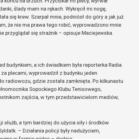
na końcu na brzuch. Przyciskał mi plecy, wyrwał
danki, ślady mam na rękach. Wykręcił mi nogę,
lała się krew. Szarpał mnie, podniósł do góry a jak już
łam, że nie ma prawa tego robić, wyprowadzono mnie
e przyglądał się strażnik – opisuje Maciejewska.
ed budynkiem, a ich świadkiem była reporterka Radia
 za plecami, wyprowadził z budynku jeden
do radiowozu, gdzie została zamknięta. Po kilkunastu
pełnomocnika Sopockiego Klubu Tenisowego,
stnikom zajścia, w tym przedstawicielom mediów,
i służb, a tym bardziej do użycia siły i środków
datk. – Działania policji były nadużyciem,
owane w formie wideo – dodaje.