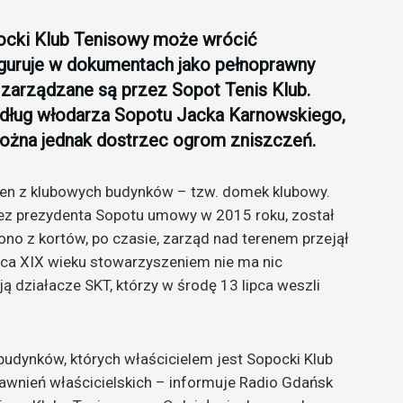
ocki Klub Tenisowy może wrócić
figuruje w dokumentach jako pełnoprawny
 zarządzane są przez Sopot Tenis Klub.
według włodarza Sopotu Jacka Karnowskiego,
można jednak dostrzec ogrom zniszczeń.
eden z klubowych budynków – tzw. domek klubowy.
zez prezydenta Sopotu umowy w 2015 roku, został
o z kortów, po czasie, zarząd nad terenem przejął
ńca XIX wieku stowarzyszeniem nie ma nic
 działacze SKT, którzy w środę 13 lipca weszli
budynków, których właścicielem jest Sopocki Klub
rawnień właścicielskich – informuje Radio Gdańsk