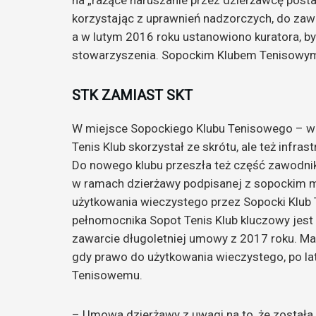
na „rażące naruszanie przez dzierżawcę pos
korzystając z uprawnień nadzorczych, do zaw
a w lutym 2016 roku ustanowiono kuratora, by 
stowarzyszenia. Sopockim Klubem Tenisowym w
STK ZAMIAST SKT
W miejsce Sopockiego Klubu Tenisowego – w 
Tenis Klub skorzystał ze skrótu, ale też infra
Do nowego klubu przeszła też część zawodnik
w ramach dzierżawy podpisanej z sopockim ma
użytkowania wieczystego przez Sopocki Klub 
pełnomocnika Sopot Tenis Klub kluczowy jest 
zawarcie długoletniej umowy z 2017 roku. M
gdy prawo do użytkowania wieczystego, po l
Tenisowemu.
– Umowa dzierżawy z uwagi na to, że została 