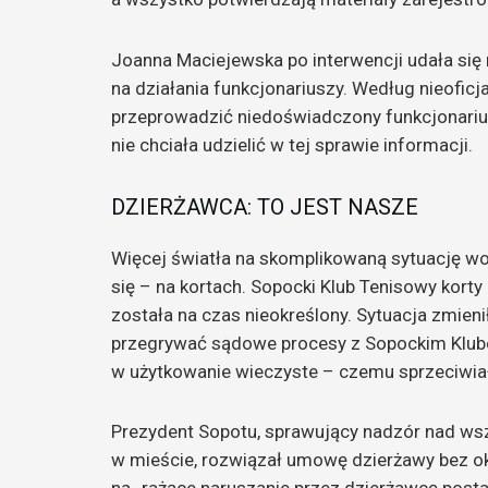
Joanna Maciejewska po interwencji udała się 
na działania funkcjonariuszy. Według nieoficj
przeprowadzić niedoświadczony funkcjonarius
nie chciała udzielić w tej sprawie informacji.
DZIERŻAWCA: TO JEST NASZE
Więcej światła na skomplikowaną sytuację wok
się – na kortach. Sopocki Klub Tenisowy kort
została na czas nieokreślony. Sytuacja zmien
przegrywać sądowe procesy z Sopockim Klub
w użytkowanie wieczyste – czemu sprzeciwiał
Prezydent Sopotu, sprawujący nadzór nad ws
w mieście, rozwiązał umowę dzierżawy bez o