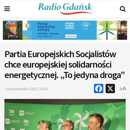
Partia Europejskich Socjalistów
chce europejskiej solidarności
energetycznej. „To jedyna droga”
Faceb
X
A
1 października 2022 16:04
A