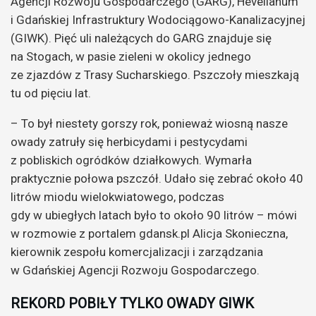
Agencji Rozwoju Gospodarczego (GARG), Hevelianum
i Gdańskiej Infrastruktury Wodociągowo-Kanalizacyjnej
(GIWK). Pięć uli należących do GARG znajduje się
na Stogach, w pasie zieleni w okolicy jednego
ze zjazdów z Trasy Sucharskiego. Pszczoły mieszkają
tu od pięciu lat.
– To był niestety gorszy rok, ponieważ wiosną nasze
owady zatruły się herbicydami i pestycydami
z pobliskich ogródków działkowych. Wymarła
praktycznie połowa pszczół. Udało się zebrać około 40
litrów miodu wielokwiatowego, podczas
gdy w ubiegłych latach było to około 90 litrów – mówi
w rozmowie z portalem gdansk.pl Alicja Skonieczna,
kierownik zespołu komercjalizacji i zarządzania
w Gdańskiej Agencji Rozwoju Gospodarczego.
REKORD POBIŁY TYLKO OWADY GIWK