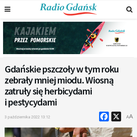
Gdańskie pszczoły w tym roku
zebrały mniej miodu. Wiosną
zatruły się herbicydami
i pestycydami
Faceb
X
A
3 października 2022 13:12
A