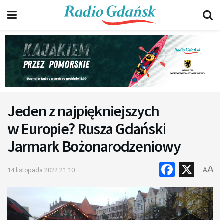
Jeden z najpiękniejszych
w Europie? Rusza Gdański
Jarmark Bożonarodzeniowy
Faceb
X
A
14 listopada 2022 21:10
A