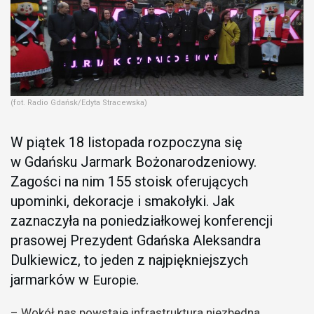
(fot. Radio Gdańsk/Edyta Stracewska)
W piątek 18 listopada rozpoczyna się
w Gdańsku Jarmark Bożonarodzeniowy.
Zagości na nim 155 stoisk oferujących
upominki, dekoracje i smakołyki. Jak
zaznaczyła na poniedziałkowej konferencji
prasowej Prezydent Gdańska Aleksandra
Dulkiewicz, to jeden z najpiękniejszych
jarmarków w
.
Europie
– Wokół nas powstaje infrastruktura niezbędna