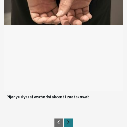
Pijany usłyszał wschodni akcent i zaatakował