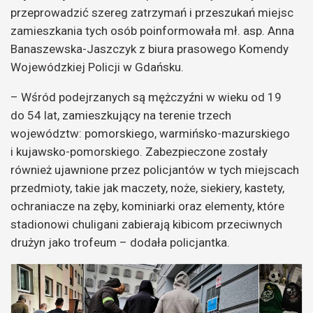
przeprowadzić szereg zatrzymań i przeszukań miejsc
zamieszkania tych osób poinformowała mł. asp. Anna
Banaszewska-Jaszczyk z biura prasowego Komendy
Wojewódzkiej Policji w Gdańsku.
– Wśród podejrzanych są mężczyźni w wieku od 19
do 54 lat, zamieszkujący na terenie trzech
województw: pomorskiego, warmińsko-mazurskiego
i kujawsko-pomorskiego. Zabezpieczone zostały
również ujawnione przez policjantów w tych miejscach
przedmioty, takie jak maczety, noże, siekiery, kastety,
ochraniacze na zęby, kominiarki oraz elementy, które
stadionowi chuligani zabierają kibicom przeciwnych
drużyn jako trofeum – dodała policjantka.