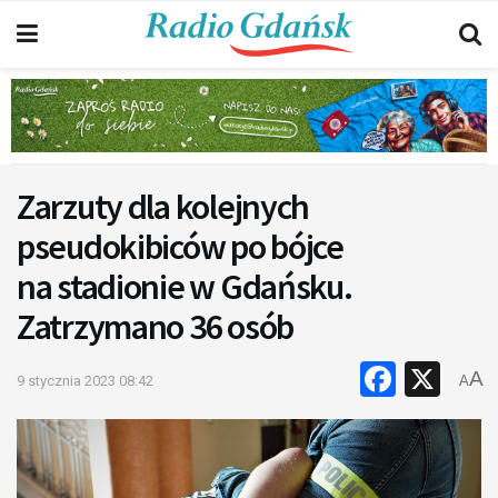
Zarzuty dla kolejnych
pseudokibiców po bójce
na stadionie w Gdańsku.
Zatrzymano 36 osób
Faceb
X
A
9 stycznia 2023 08:42
A