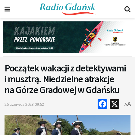
Początek wakacji z detektywami
i musztrą. Niedzielne atrakcje
na Górze Gradowej w Gdańsku
Faceb
X
A
25 czerwca 2023 09:52
A