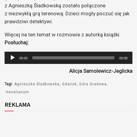
z Agnieszką Śladkowską zostało połączone
z niezwykłą grą terenową. Dzieci mogły poczuć się jak
prawdziwi detektywi.
Więcej na ten temat w rozmowie z autorką książki.
Posłuchaj:
Odtwarzacz
00:00
00:00
plików
Alicja Samolewicz-Jeglicka
dźwiękowych
Tagi:
Agnieszka Śladkowska
Gdańsk
Góra Gradowa
Hevelianum
REKLAMA