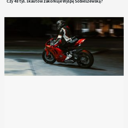
Czy 48 tys. skautów zakorkuje Wyspę Sobieszewską?