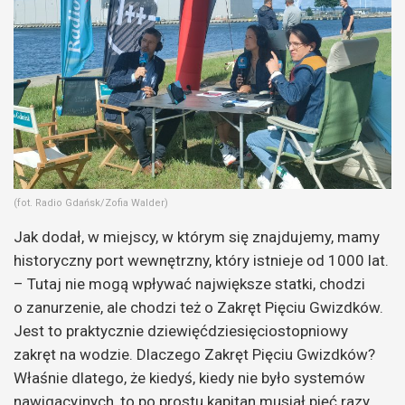
(fot. Radio Gdańsk/Zofia Walder)
Jak dodał, w miejscy, w którym się znajdujemy, mamy
historyczny port wewnętrzny, który istnieje od 1000 lat.
– Tutaj nie mogą wpływać największe statki, chodzi
o zanurzenie, ale chodzi też o Zakręt Pięciu Gwizdków.
Jest to praktycznie dziewięćdziesięciostopniowy
zakręt na wodzie. Dlaczego Zakręt Pięciu Gwizdków?
Właśnie dlatego, że kiedyś, kiedy nie było systemów
nawigacyjnych, to po prostu kapitan musiał pięć razy