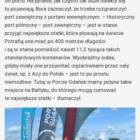
do portu. Na pytanie, jak często tak duże obiekty się
tu pojawiają, Bura zaznaczył, że trzeba rozgraniczyć
port zewnętrzny z portem wewnętrznym. – Historyczny
port północny – port zewnętrzny – jest w stanie
przyjąć największe statki, które pływają na świecie.
Potrafią one mieć po 400 metrów długości
i są w stanie pomieścić nawet 11,5 tysiąca takich
standardowych kontenerów. Wyobraźmy sobie,
gdyby miały one przejechać ciężarówkami przez cały
świat, np. z Azji do Polski – jest to po prostu
niemożliwe. Tutaj w Porcie Gdańsk mamy jedyne takie
miejsce na Bałtyku, do którego mogą cumować
te największe statki – tłumaczył.