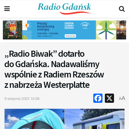
„Radio Biwak” dotarło
do Gdańska. Nadawaliśmy
wspólnie z Radiem Rzeszów
z nabrzeża Westerplatte
Faceb
X
A
9 sierpnia 2023 10:38
A