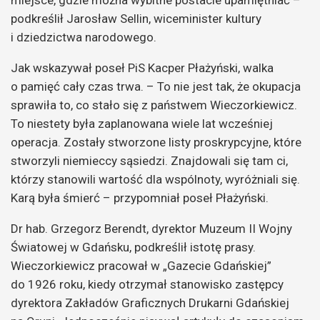
miejsce, gdzie można wybitne postacie upamiętniać –
podkreślił Jarosław Sellin, wiceminister kultury
i dziedzictwa narodowego.
Jak wskazywał poseł PiS Kacper Płażyński, walka
o pamięć cały czas trwa. – To nie jest tak, że okupacja
sprawiła to, co stało się z państwem Wieczorkiewicz.
To niestety była zaplanowana wiele lat wcześniej
operacja. Zostały stworzone listy proskrypcyjne, które
stworzyli niemieccy sąsiedzi. Znajdowali się tam ci,
którzy stanowili wartość dla wspólnoty, wyróżniali się.
Karą była śmierć – przypomniał poseł Płażyński.
Dr hab. Grzegorz Berendt, dyrektor Muzeum II Wojny
Światowej w Gdańsku, podkreślił istotę prasy.
Wieczorkiewicz pracował w „Gazecie Gdańskiej”
do 1926 roku, kiedy otrzymał stanowisko zastępcy
dyrektora Zakładów Graficznych Drukarni Gdańskiej