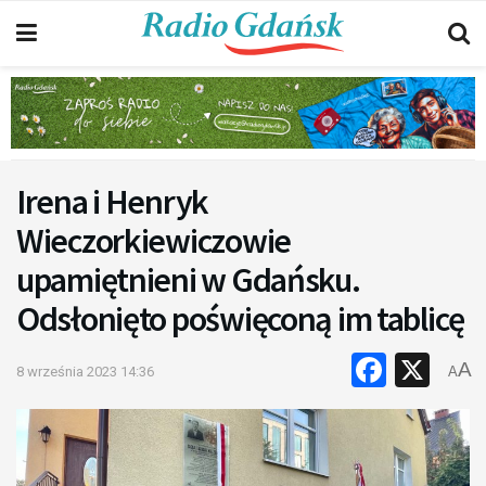
Irena i Henryk
Wieczorkiewiczowie
upamiętnieni w Gdańsku.
Odsłonięto poświęconą im tablicę
Faceb
X
A
8 września 2023 14:36
A