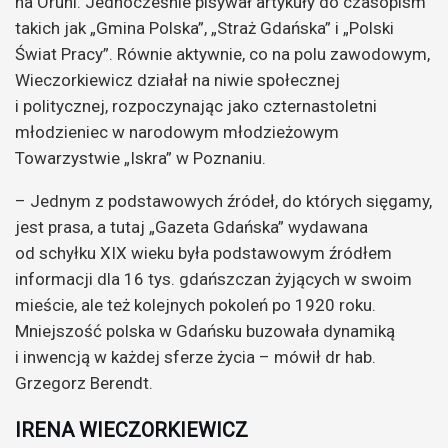
na Oruni. Jednocześnie pisywał artykuły do czasopism
takich jak „Gmina Polska”, „Straż Gdańska” i „Polski
Świat Pracy”. Równie aktywnie, co na polu zawodowym,
Wieczorkiewicz działał na niwie społecznej
i politycznej, rozpoczynając jako czternastoletni
młodzieniec w narodowym młodzieżowym
Towarzystwie „Iskra” w Poznaniu.
– Jednym z podstawowych źródeł, do których sięgamy,
jest prasa, a tutaj „Gazeta Gdańska” wydawana
od schyłku XIX wieku była podstawowym źródłem
informacji dla 16 tys. gdańszczan żyjących w swoim
mieście, ale też kolejnych pokoleń po 1920 roku.
Mniejszość polska w Gdańsku buzowała dynamiką
i inwencją w każdej sferze życia – mówił dr hab.
Grzegorz Berendt.
IRENA WIECZORKIEWICZ