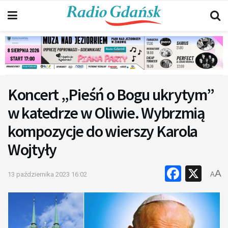
Koncert „Pieśń o Bogu ukrytym”
w katedrze w Oliwie. Wybrzmią
kompozycje do wierszy Karola
Wojtyły
Faceb
X
A
13 października 2023 16:02
A