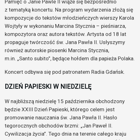
Pamięć o Janie Pawle II wiąże się bezpośrednio
z tematyką koncertu. Na program wydarzenia złożą się
kompozycje do tekstów młodzieńczych wierszy Karola
Wojtyły w wykonaniu Marcina Stycznia – pieśniarza,
kompozytora oraz autora tekstów. Artysta od 18 lat
propaguje twórczość św. Jana Pawła II. Usłyszymy
również autorskie piosenki Marcina Stycznia,
m.in. „Santo subito”, będące hołdem dla papieża Polaka.
Koncert odbywa się pod patronatem Radia Gdańsk.
DZIEŃ PAPIESKI W NIEDZIELĘ
W najbliższą niedzielę 15 października obchodzony
będzie XXIII Dzień Papieski, którego celem jest
promowanie nauczania św. Jana Pawła II. Hasło
tegorocznych obchodów brzmi: „Jan Paweł II.
Cywilizacja życia”. Tego dnia na terenie całego kraju