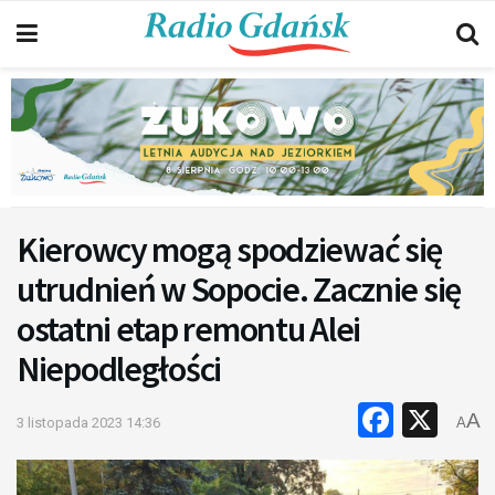
Kierowcy mogą spodziewać się
utrudnień w Sopocie. Zacznie się
ostatni etap remontu Alei
Niepodległości
Faceb
X
A
3 listopada 2023 14:36
A