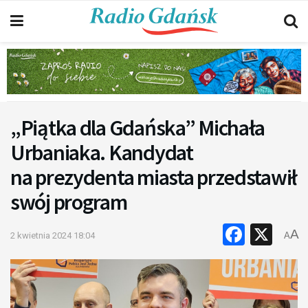
„Piątka dla Gdańska” Michała
Urbaniaka. Kandydat
na prezydenta miasta przedstawił
swój program
Faceb
X
A
2 kwietnia 2024 18:04
A