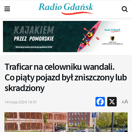
Traficar na celowniku wandali.
Co piąty pojazd był zniszczony lub
skradziony
Faceb
X
A
14 maja 2024 14:51
A