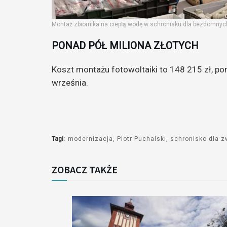
Montaż zbiornika na ciepłą wodę w schronisku dla bezdomnych
PONAD PÓŁ MILIONA ZŁOTYCH
Koszt montażu fotowoltaiki to 148 215 zł, po
września.
Tagi:
modernizacja
Piotr Puchalski
schronisko dla z
ZOBACZ TAKŻE