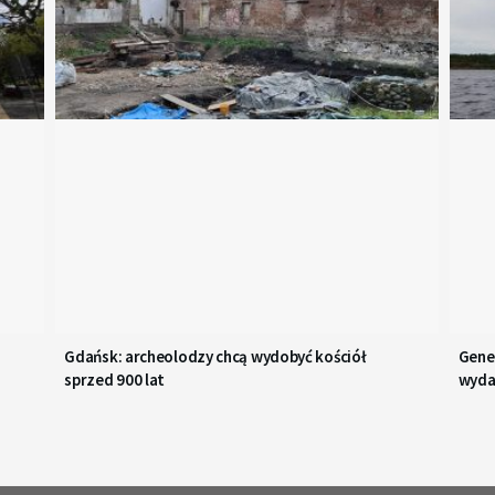
Gdańsk: archeolodzy chcą wydobyć kościół
Gener
sprzed 900 lat
wyda