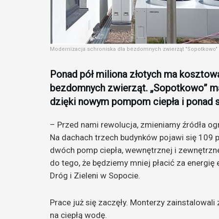
Modernizacja schroniska dla bezdomnych zwierząt "Sopotkowo" w
Ponad pół miliona złotych ma kosztow
bezdomnych zwierząt. „Sopotkowo” ma 
dzięki nowym pompom ciepła i ponad s
– Przed nami rewolucja, zmieniamy źródła o
Na dachach trzech budynków pojawi się 109 p
dwóch pomp ciepła, wewnętrznej i zewnętrznej
do tego, że będziemy mniej płacić za energię
Dróg i Zieleni w Sopocie.
Prace już się zaczęły. Monterzy zainstalowali
na ciepłą wodę.