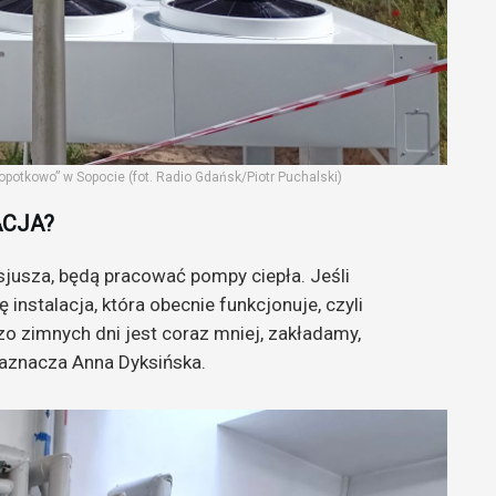
otkowo” w Sopocie (fot. Radio Gdańsk/Piotr Puchalski)
ACJA?
lsjusza, będą pracować pompy ciepła. Jeśli
 instalacja, która obecnie funkcjonuje, czyli
zo zimnych dni jest coraz mniej, zakładamy,
zaznacza Anna Dyksińska.