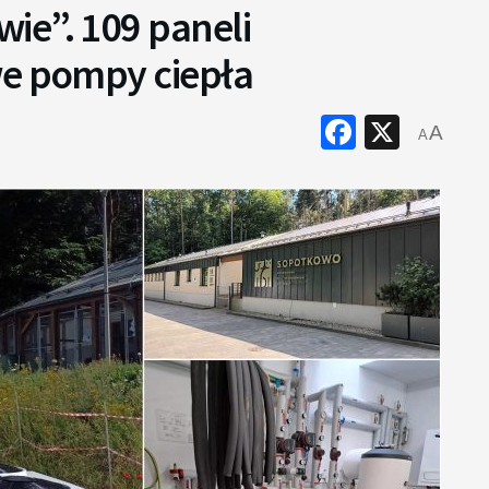
ie”. 109 paneli
we pompy ciepła
Faceboo
X
A
A