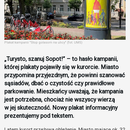
Plakat kampanii "Stop golasom na ulicy" (fot. UMS)
„Turysto, szanuj Sopot!” – to hasło kampanii,
której plakaty pojawiły się w kurorcie. Miasto
przypomina przyjezdnym, że powinni szanować
sąsiadów, dbać o czystość czy prawidłowe
parkowanie. Mieszkańcy uważają, że kampania
jest potrzebna, chociaż nie wszyscy wierzą
w jej skuteczność. Nowy plakat informacyjny
prezentujemy pod tekstem.
Latem kurort przeżywa oblężenie. Miasto mające ok. 32