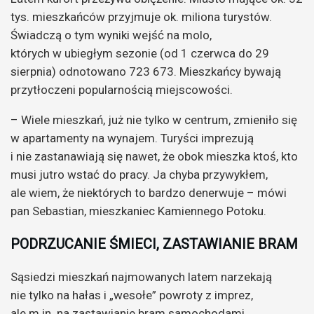
tys. mieszkańców przyjmuje ok. miliona turystów.
Świadczą o tym wyniki wejść na molo,
których w ubiegłym sezonie (od 1 czerwca do 29
sierpnia) odnotowano 723 673. Mieszkańcy bywają
przytłoczeni popularnością miejscowości.
– Wiele mieszkań, już nie tylko w centrum, zmieniło się
w apartamenty na wynajem. Turyści imprezują
i nie zastanawiają się nawet, że obok mieszka ktoś, kto
musi jutro wstać do pracy. Ja chyba przywykłem,
ale wiem, że niektórych to bardzo denerwuje – mówi
pan Sebastian, mieszkaniec Kamiennego Potoku.
PODRZUCANIE ŚMIECI, ZASTAWIANIE BRAM
Sąsiedzi mieszkań najmowanych latem narzekają
nie tylko na hałas i „wesołe” powroty z imprez,
ale m.in. na zastawianie bram samochodami