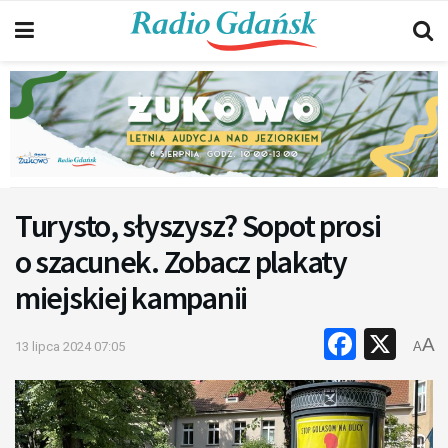
Turysto, słyszysz? Sopot prosi
o szacunek. Zobacz plakaty
miejskiej kampanii
Faceb
X
A
13 lipca 2024 07:05
A