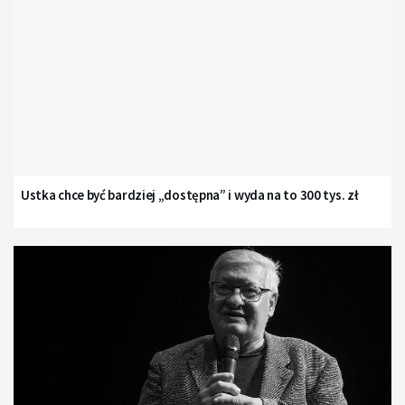
Ustka chce być bardziej „dostępna” i wyda na to 300 tys. zł