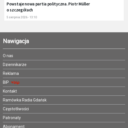
Powstaje nowa partia polityczna. Piotr Müller
o szczegółach
5 sierpnia 2026 - 13:10
Nawigacja
O nas
Dziennikarze
Reklama
BIP
Kontakt
Ramówka Radia Gdańsk
Częstotliwości
Patronaty
Abonament