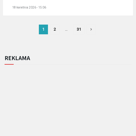
18 kwietnia 2026 - 15:06
1
2
…
31
REKLAMA