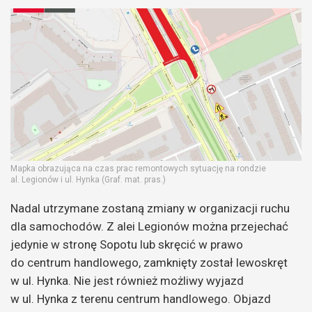
Mapka obrazująca na czas prac remontowych sytuację na rondzie
al. Legionów i ul. Hynka (Graf. mat. pras.)
Nadal utrzymane zostaną zmiany w organizacji ruchu
dla samochodów. Z alei Legionów można przejechać
jedynie w stronę Sopotu lub skręcić w prawo
do centrum handlowego, zamknięty został lewoskręt
w ul. Hynka. Nie jest również możliwy wyjazd
w ul. Hynka z terenu centrum handlowego. Objazd