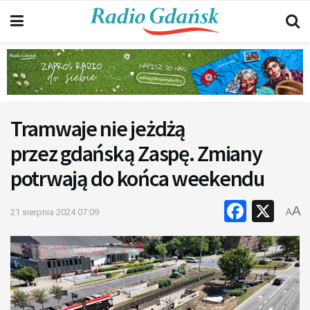
Tramwaje nie jeżdżą
przez gdańską Zaspę. Zmiany
potrwają do końca weekendu
Faceb
X
A
21 sierpnia 2024 07:09
A