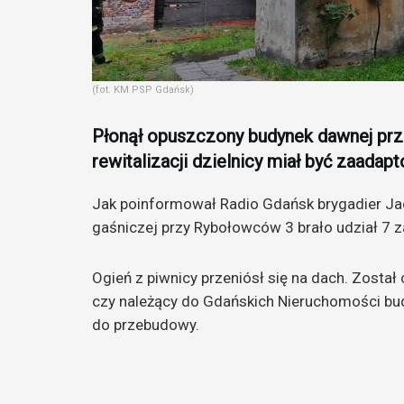
(fot. KM PSP Gdańsk)
Płonął opuszczony budynek dawnej p
rewitalizacji dzielnicy miał być zaadap
Jak poinformował Radio Gdańsk brygadier Jace
gaśniczej przy Rybołowców 3 brało udział 7 z
Ogień z piwnicy przeniósł się na dach. Zosta
czy należący do Gdańskich Nieruchomości bu
do przebudowy.