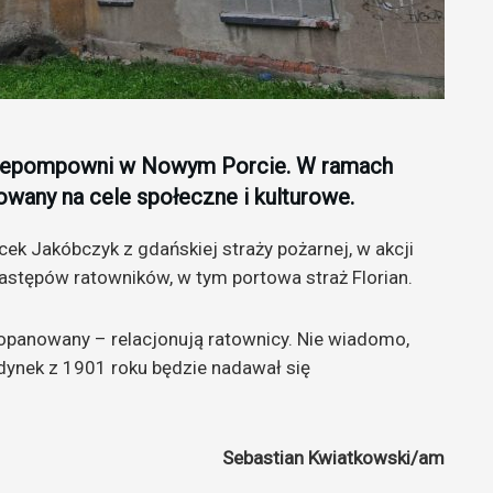
rzepompowni w Nowym Porcie. W ramach
towany na cele społeczne i kulturowe.
k Jakóbczyk z gdańskiej straży pożarnej, w akcji
astępów ratowników, w tym portowa straż Florian.
ł opanowany – relacjonują ratownicy. Nie wiadomo,
dynek z 1901 roku będzie nadawał się
Sebastian Kwiatkowski/am