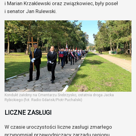
i Marian Krzaklewski oraz związkowiec, były poseł
i senator Jan Rulewski.
Kondukt żałobny na Cmentarzu Srebrzysko, ostatnia droga Jacka
Rybickiego (fot. Radio Gdańsk/Piotr Puchalski)
LICZNE ZASŁUGI
W czasie uroczystości liczne zasługi zmarłego
przypomniał przewodniczący zarządu regionu