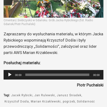
Cmentarz Srebrzysko w Gdańsku. Grób Jacka Rybickiego (fot. Radio
Gdańsk/Piotr Puchalski)
Zapraszamy do wysłuchania materiału, w którym Jacka
Rybickiego wspominają Krzysztof Dośla i były
przewodniczący „Solidarności”, założyciel oraz lider
partii AWS Marian Krzaklewski.
Posłuchaj materiału:
Odtwarzacz
00:00
00:00
plików
Piotr Puchalski
dźwiękowych
Tagi:
Jacek Rybicki
Jan Rulewski
Janusz Śniadek
Krzysztof Dośla
Marian Krzaklewski
pogrzeb
Solidarność