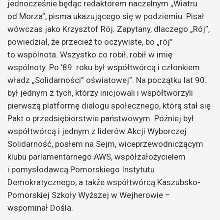
jednocześnie będąc redaktorem naczelnym „Wiatru
od Morza”, pisma ukazującego się w podziemiu. Pisał
wówczas jako Krzysztof Rój. Zapytany, dlaczego „Rój”,
powiedział, że przecież to oczywiste, bo „rój”
to wspólnota. Wszystko co robił, robił w imię
wspólnoty. Po ’89. roku był współtwórcą i członkiem
władz „Solidarności” oświatowej”. Na początku lat 90.
był jednym z tych, którzy inicjowali i współtworzyli
pierwszą platformę dialogu społecznego, którą stał się
Pakt o przedsiębiorstwie państwowym. Później był
współtwórcą i jednym z liderów Akcji Wyborczej
Solidarność, posłem na Sejm, wiceprzewodniczącym
klubu parlamentarnego AWS, współzałożycielem
i pomysłodawcą Pomorskiego Instytutu
Demokratycznego, a także współtwórcą Kaszubsko-
Pomorskiej Szkoły Wyższej w Wejherowie –
wspominał Dośla.