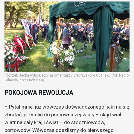
Pogrzeb Jacka Rybickiego na Cmentarzu Srebrzysko w Gdańsku (fot. Radio
Gdańsk/Piotr Puchalski)
POKOJOWA REWOLUCJA
– Pytał mnie, już wówczas doświadczonego, jak ma się
zbratać, przytulić do pracowniczej wiary – skąd wiał
wiatr na cały kraj i świat – do stoczniowców,
portowców. Wówczas doszliśmy do pierwszego