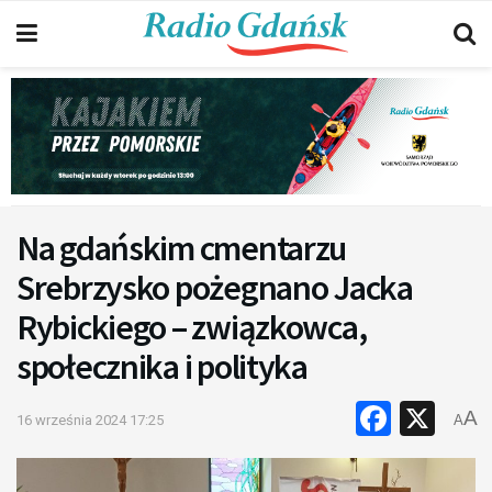
Na gdańskim cmentarzu
Srebrzysko pożegnano Jacka
Rybickiego – związkowca,
społecznika i polityka
Faceb
X
A
16 września 2024 17:25
A