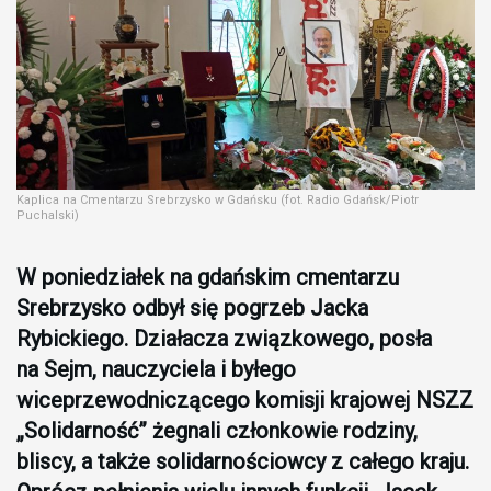
Kaplica na Cmentarzu Srebrzysko w Gdańsku (fot. Radio Gdańsk/Piotr
Puchalski)
W poniedziałek na gdańskim cmentarzu
Srebrzysko odbył się pogrzeb Jacka
Rybickiego. Działacza związkowego, posła
na Sejm, nauczyciela i byłego
wiceprzewodniczącego komisji krajowej NSZZ
„Solidarność” żegnali członkowie rodziny,
bliscy, a także solidarnościowcy z całego kraju.