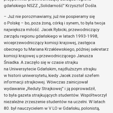
gdańskiego NSZZ „Solidarność” Krzysztof Dośla.
– Już nie porozmawiamy, już nie pospieramy się
o Polskę – bo, poza żoną, córką i synem, to była twoja
największa miłość. Jacek Rybicki, przewodniczący
zarządu regionu gdańskiego w latach 1993-1998,
wiceprzewodniczący komisji krajowej, zastępca
obecnego tu Mariana Krzaklewskiego, później sekretarz
komisji krajowej u przewodniczącego Janusza
Śniadka. A zaczęło się w czasie strajku
na Uniwersytecie Gdańskim, najdłuższym strajku
w historii uniwersytetu, kiedy Jacek został szefem
informacji strajkowej. Wówczas zainicjował
wydawanie „Reduty Strajkowej” i ją poprowadził,
to była gazeta strajkujących studentów. Współtworzył
niezależne zrzeszenie studentów na uczelni. W latach
80. był nauczycielem w V LO w Gdańsku, polonistą,