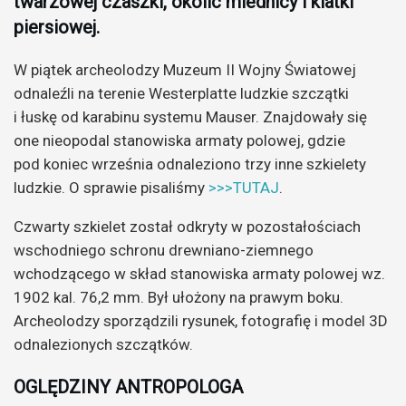
twarzowej czaszki, okolic miednicy i klatki
piersiowej.
W piątek archeolodzy Muzeum II Wojny Światowej
odnaleźli na terenie Westerplatte ludzkie szczątki
i łuskę od karabinu systemu Mauser. Znajdowały się
one nieopodal stanowiska armaty polowej, gdzie
pod koniec września odnaleziono trzy inne szkielety
ludzkie. O sprawie pisaliśmy
>>>TUTAJ
.
Czwarty szkielet został odkryty w pozostałościach
wschodniego schronu drewniano-ziemnego
wchodzącego w skład stanowiska armaty polowej wz.
1902 kal. 76,2 mm. Był ułożony na prawym boku.
Archeolodzy sporządzili rysunek, fotografię i model 3D
odnalezionych szczątków.
OGLĘDZINY ANTROPOLOGA