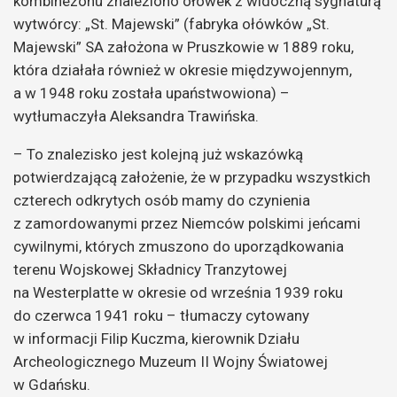
kombinezonu znaleziono ołówek z widoczną sygnaturą
wytwórcy: „St. Majewski” (fabryka ołówków „St.
Majewski” SA założona w Pruszkowie w 1889 roku,
która działała również w okresie międzywojennym,
a w 1948 roku została upaństwowiona) –
wytłumaczyła Aleksandra Trawińska.
– To znalezisko jest kolejną już wskazówką
potwierdzającą założenie, że w przypadku wszystkich
czterech odkrytych osób mamy do czynienia
z zamordowanymi przez Niemców polskimi jeńcami
cywilnymi, których zmuszono do uporządkowania
terenu Wojskowej Składnicy Tranzytowej
na Westerplatte w okresie od września 1939 roku
do czerwca 1941 roku – tłumaczy cytowany
w informacji Filip Kuczma, kierownik Działu
Archeologicznego Muzeum II Wojny Światowej
w Gdańsku.