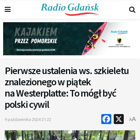
Pierwsze ustalenia ws. szkieletu
znalezionego w piątek
na Westerplatte: To mógł być
polski cywil
Faceb
X
A
9 października 2024 21:22
A