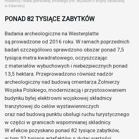
miednicy i klatki piersiowej zmarłego (fot. Muzeum II Wojny Światowej
w Gdańsku)
PONAD 82 TYSIĄCE ZABYTKÓW
Badania archeologiczne na Westerplatte
są prowadzone od 2016 roku. W ramach poprzednich
badań szczegółowo sprawdzono obszar ponad 7,5
tysiąca metra kwadratowego, oczyszczając
z materiałów wybuchowych i niebezpiecznych ponad
13,5 hektara. Przeprowadzono również nadzór
archeologiczny nad budową cmentarza Żołnierzy
Wojska Polskiego, modernizacją i przystosowaniem
budynku byłej elektrowni wojskowej składnicy
tranzytowej do celów wystawienniczych
oraz nad budową punktu obsługi ruchu turystycznego
w części w granicach wspomnianej składnicy.
W efekcie pozyskano ponad 82 tysiące zabytków,
w tym 32 tysiące artefaktów o dużej wartości