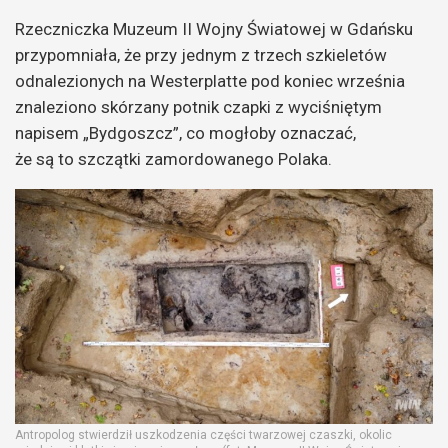
Rzeczniczka Muzeum II Wojny Światowej w Gdańsku
przypomniała, że przy jednym z trzech szkieletów
odnalezionych na Westerplatte pod koniec września
znaleziono skórzany potnik czapki z wyciśniętym
napisem „Bydgoszcz”, co mogłoby oznaczać,
że są to szczątki zamordowanego Polaka.
Antropolog stwierdził uszkodzenia części twarzowej czaszki, okolic