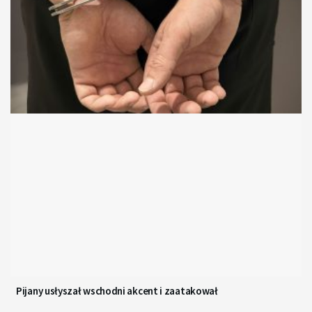
Pijany usłyszał wschodni akcent i zaatakował