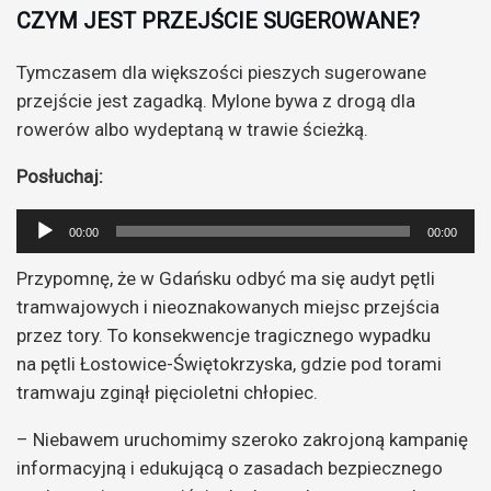
CZYM JEST PRZEJŚCIE SUGEROWANE?
Tymczasem dla większości pieszych sugerowane
przejście jest zagadką. Mylone bywa z drogą dla
rowerów albo wydeptaną w trawie ścieżką.
Posłuchaj:
Odtwarzacz
00:00
00:00
plików
Przypomnę, że w Gdańsku odbyć ma się audyt pętli
dźwiękowych
tramwajowych i nieoznakowanych miejsc przejścia
przez tory. To konsekwencje tragicznego wypadku
na pętli Łostowice-Świętokrzyska, gdzie pod torami
tramwaju zginął pięcioletni chłopiec.
– Niebawem uruchomimy szeroko zakrojoną kampanię
informacyjną i edukującą o zasadach bezpiecznego