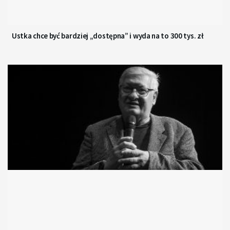
Ustka chce być bardziej „dostępna” i wyda na to 300 tys. zł