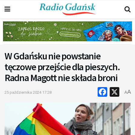
W Gdańsku nie powstanie
tęczowe przejście dla pieszych.
Radna Magott nie składa broni
Faceb
X
A
25 października 2024 17:28
A