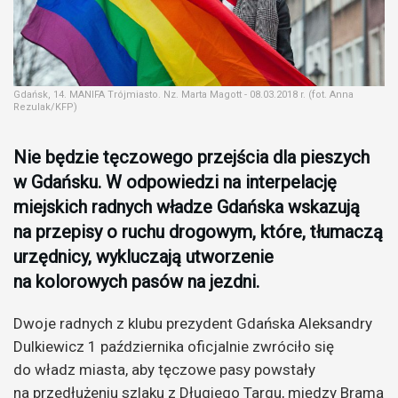
Gdańsk, 14. MANIFA Trójmiasto. Nz. Marta Magott - 08.03.2018 r. (fot. Anna
Rezulak/KFP)
Nie będzie tęczowego przejścia dla pieszych
w Gdańsku. W odpowiedzi na interpelację
miejskich radnych władze Gdańska wskazują
na przepisy o ruchu drogowym, które, tłumaczą
urzędnicy, wykluczają utworzenie
na kolorowych pasów na jezdni.
Dwoje radnych z klubu prezydent Gdańska Aleksandry
Dulkiewicz 1 października oficjalnie zwróciło się
do władz miasta, aby tęczowe pasy powstały
na przedłużeniu szlaku z Długiego Targu, między Bramą