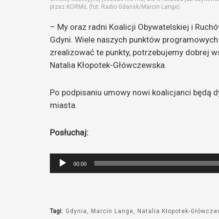
przez KORMiL (fot. Radio Gdańsk/Marcin Lange)
– My oraz radni Koalicji Obywatelskiej i Ruc
Gdyni. Wiele naszych punktów programowych 
zrealizować te punkty, potrzebujemy dobrej w
Natalia Kłopotek-Główczewska.
Po podpisaniu umowy nowi koalicjanci będą 
miasta.
Posłuchaj:
Odtwarzacz
00:00
plików
dźwiękowych
Tagi:
Gdynia
Marcin Lange
Natalia Kłopotek-Główcz