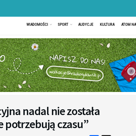
WIADOMOŚCI
SPORT
AUDYCJE
KULTURA
ATOM N
jna nadal nie została
e potrzebują czasu”