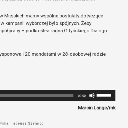
hów Miejskich mamy wspólne postulaty dotyczące
w kampanii wyborczej było spójnych. Żeby
spółpracy – podkreśliła radna Gdyńskiego Dialogu
dysponowali 20 mandatami w 28-osobowej radzie
Używaj
00:00
strzałek
Marcin Lange/mk
do
góry
oraz
ewska
Tadeusz Szemiot