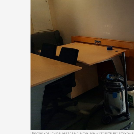
Umowy koalicyjnej jeszcze nie ma, ale w ratuszu już szyko