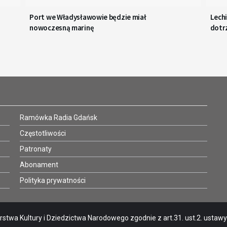
Port we Władysławowie będzie miał
Lechi
nowoczesną marinę
dotr
Ramówka Radia Gdańsk
Częstotliwości
Patronaty
Abonament
Polityka prywatności
stwa Kultury i Dziedzictwa Narodowego zgodnie z art.31. ust.2. ustawy o 