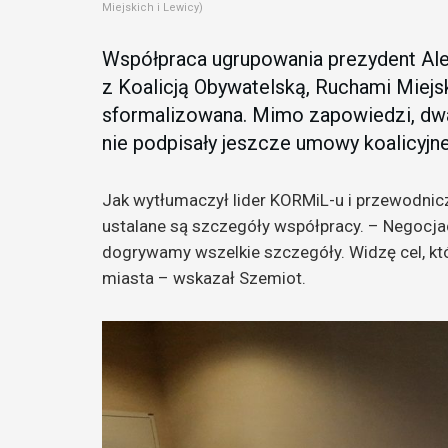
Miejskich i Lewicy)
Współpraca ugrupowania prezydent Alek
z Koalicją Obywatelską, Ruchami Miejsk
sformalizowana. Mimo zapowiedzi, dwa
nie podpisały jeszcze umowy koalicyjne
Jak wytłumaczył lider KORMiL-u i przewodnic
ustalane są szczegóły współpracy. – Negocja
dogrywamy wszelkie szczegóły. Widzę cel, któ
miasta – wskazał Szemiot.