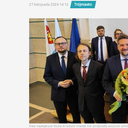
27 listopada 2024 14:12
Trójmiasto
Dwa największe kluby w radzie miasta nie podpisały jeszcze umo