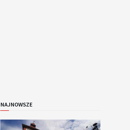
k
NAJNOWSZE