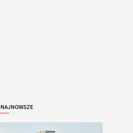
k
NAJNOWSZE