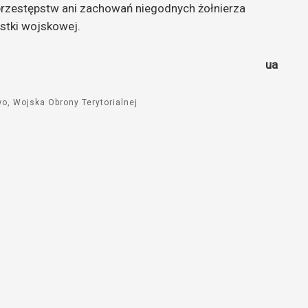
a przestępstw ani zachowań niegodnych żołnierza
ostki wojskowej.
ua
wo
Wojska Obrony Terytorialnej