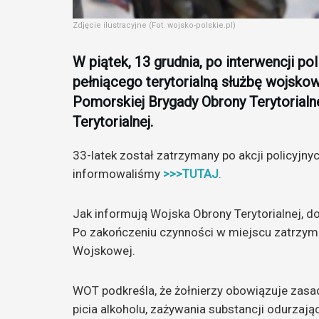
Zdjęcie ilustracyjne (Fot. wojsko-polskie.pl)
W piątek, 13 grudnia, po interwencji p
pełniącego terytorialną służbę wojskową
Pomorskiej Brygady Obrony Terytorial
Terytorialnej.
33-latek został zatrzymany po akcji policyjn
informowaliśmy
>>>TUTAJ
.
Jak informują Wojska Obrony Terytorialnej, do
Po zakończeniu czynności w miejscu zatrzym
Wojskowej.
WOT podkreśla, że żołnierzy obowiązuje zasada
picia alkoholu, zażywania substancji odurzaj