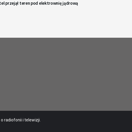
el przejął teren pod elektrownię jądrową
radiofonii i telewizji.