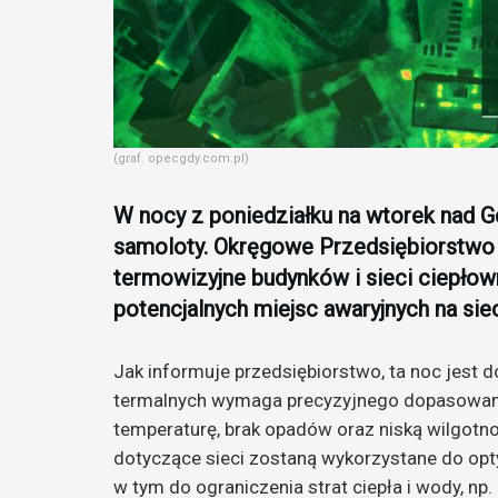
(graf. opecgdy.com.pl)
W nocy z poniedziałku na wtorek nad G
samoloty. Okręgowe Przedsiębiorstwo E
termowizyjne budynków i sieci ciepłow
potencjalnych miejsc awaryjnych na sie
Jak informuje przedsiębiorstwo, ta noc jest d
termalnych wymaga precyzyjnego dopasowani
temperaturę, brak opadów oraz niską wilgotno
dotyczące sieci zostaną wykorzystane do op
w tym do ograniczenia strat ciepła i wody, np