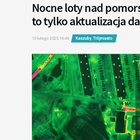
Nocne loty nad pomors
to tylko aktualizacja 
10 lutego 2025 16:45
Kaszuby
,
Trójmiasto