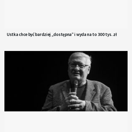
Ustka chce być bardziej „dostępna” i wyda na to 300 tys. zł