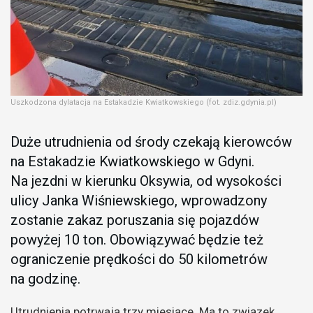
Uszkodzona dylatacja na Estakadzie Kwiatkowskiego (fot. zdiz.gdynia.pl)
Duże utrudnienia od środy czekają kierowców
na Estakadzie Kwiatkowskiego w Gdyni.
Na jezdni w kierunku Oksywia, od wysokości
ulicy Janka Wiśniewskiego, wprowadzony
zostanie zakaz poruszania się pojazdów
powyżej 10 ton. Obowiązywać będzie też
ograniczenie prędkości do 50 kilometrów
na godzinę.
Utrudnienia potrwają trzy miesiące. Ma to związek