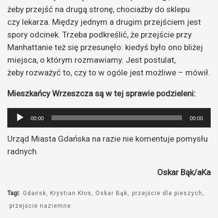
żeby przejść na drugą stronę, chociażby do sklepu
czy lekarza. Między jednym a drugim przejściem jest
spory odcinek. Trzeba podkreślić, że przejście przy
Manhattanie też się przesunęło: kiedyś było ono bliżej
miejsca, o którym rozmawiamy. Jest postulat,
żeby rozważyć to, czy to w ogóle jest możliwe – mówił.
Mieszkańcy Wrzeszcza są w tej sprawie podzieleni:
Odtwarzacz
00:00
00:00
plików
Urząd Miasta Gdańska na razie nie komentuje pomysłu
dźwiękowych
radnych.
Oskar Bąk/aKa
Tagi:
Gdańsk
Krystian Kłos
Oskar Bąk
przejście dla pieszych
przejście naziemne