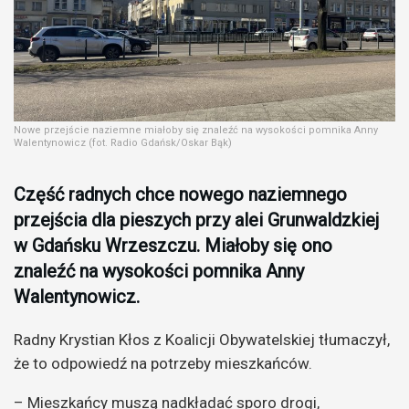
Nowe przejście naziemne miałoby się znaleźć na wysokości pomnika Anny
Walentynowicz (fot. Radio Gdańsk/Oskar Bąk)
Część radnych chce nowego naziemnego
przejścia dla pieszych przy alei Grunwaldzkiej
w Gdańsku Wrzeszczu. Miałoby się ono
znaleźć na wysokości pomnika Anny
Walentynowicz.
Radny Krystian Kłos z Koalicji Obywatelskiej tłumaczył,
że to odpowiedź na potrzeby mieszkańców.
– Mieszkańcy muszą nadkładać sporo drogi,