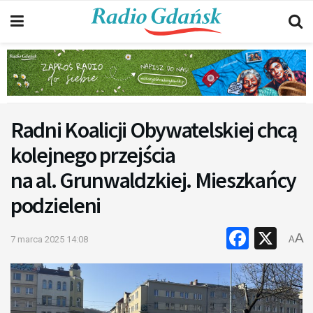
Radni Koalicji Obywatelskiej chcą
kolejnego przejścia
na al. Grunwaldzkiej. Mieszkańcy
podzieleni
Faceb
X
A
7 marca 2025 14:08
A