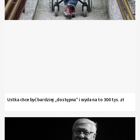
Ustka chce być bardziej „dostępna” i wyda na to 300 tys. zł