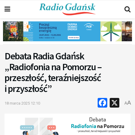
Debata Radia Gdańsk
„Radiofonia na Pomorzu –
przeszłość, teraźniejszość
i przyszłość”
Faceb
X
A
18 marca 2025 12:10
A