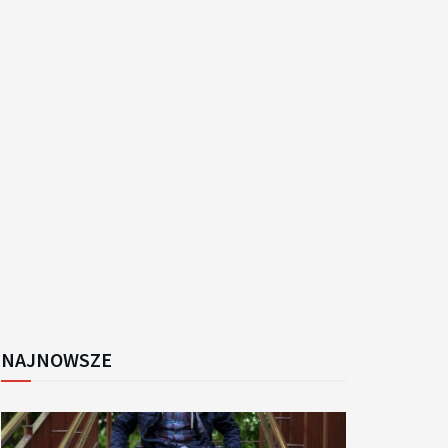
k
NAJNOWSZE