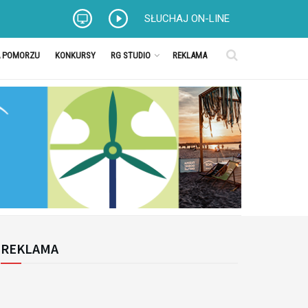
SŁUCHAJ ON-LINE
A POMORZU
KONKURSY
RG STUDIO
REKLAMA
REKLAMA