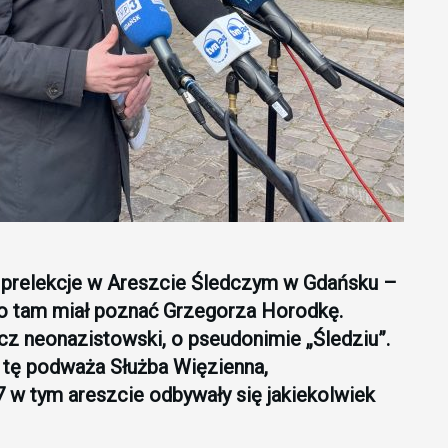
 prelekcje w Areszcie Śledczym w Gdańsku –
To tam miał poznać Grzegorza Horodkę.
acz neonazistowski, o pseudonimie „Śledziu”.
ę tę podważa Służba Więzienna,
7 w tym areszcie odbywały się jakiekolwiek