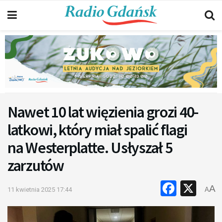
Nawet 10 lat więzienia grozi 40-
latkowi, który miał spalić flagi
na Westerplatte. Usłyszał 5
zarzutów
Faceb
X
A
11 kwietnia 2025 17:44
A