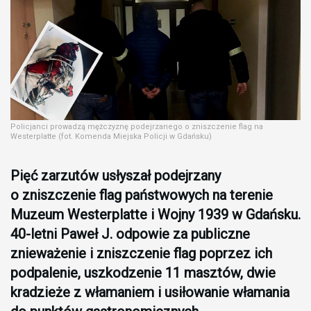
Policjanci prowadzą mężczyznę podejrzanego o zniszczenie flag na
Westerplatte (fot. Komenda Miejska Policji w Gdańsku)
Pięć zarzutów usłyszał podejrzany
o zniszczenie flag państwowych na terenie
Muzeum Westerplatte i Wojny 1939 w Gdańsku.
40-letni Paweł J. odpowie za publiczne
znieważenie i zniszczenie flag poprzez ich
podpalenie, uszkodzenie 11 masztów, dwie
kradzieże z włamaniem i usiłowanie włamania