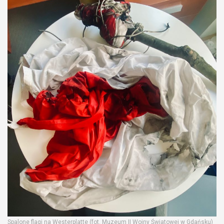
Spalone flagi na Westerplatte (fot. Muzeum II Wojny Światowej w Gdańsku)