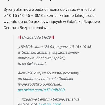
Syreny alarmowe będzie można usłyszeć w mieście
o 10:15 i 10:45 – SMS z komunikatem o takiej treści
wysłało do osób przebywających w Gdańsku Rządowe
Centrum Bezpieczeństwa.
Uwaga! Alert RCB
„UWAGA! Jutro (24.04) o godz. 10.15 i 10.45
w Gdańsku zostaną włączone syreny
alarmowe. Zachowaj spokój,
to są ćwiczenia.”.
Alert RCB o tej treści został przesłany
do odbiorców na terenie Gdańska
(województwo pomorskie).
pic.twitter.com/q9TYr8h2SD
— Rządowe Centrum Bezpieczeństwa
(@RCB_RP)
April 23, 2025