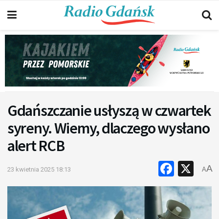
Gdańszczanie usłyszą w czwartek
syreny. Wiemy, dlaczego wysłano
alert RCB
Faceb
X
A
23 kwietnia 2025 18:13
A