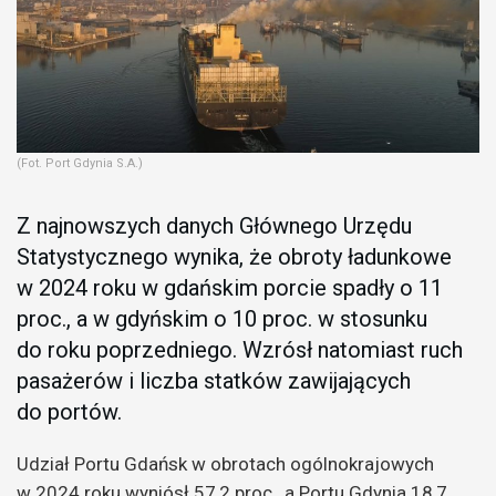
(Fot. Port Gdynia S.A.)
Z najnowszych danych Głównego Urzędu
Statystycznego wynika, że obroty ładunkowe
w 2024 roku w gdańskim porcie spadły o 11
proc., a w gdyńskim o 10 proc. w stosunku
do roku poprzedniego. Wzrósł natomiast ruch
pasażerów i liczba statków zawijających
do portów.
Udział Portu Gdańsk w obrotach ogólnokrajowych
w 2024 roku wyniósł 57,2 proc., a Portu Gdynia 18,7