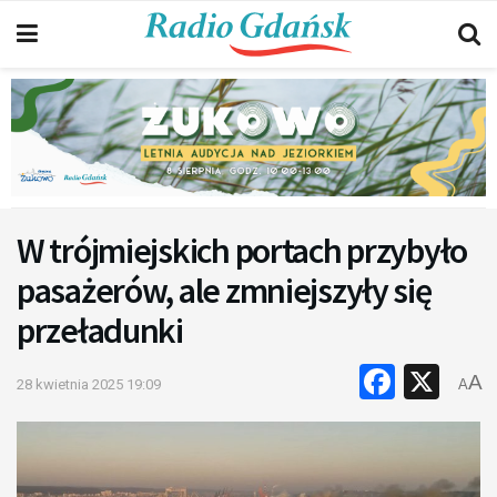
W trójmiejskich portach przybyło
pasażerów, ale zmniejszyły się
przeładunki
Faceb
X
A
28 kwietnia 2025 19:09
A