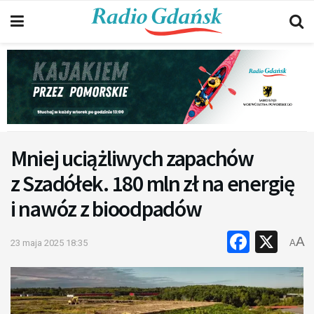
Mniej uciążliwych zapachów
z Szadółek. 180 mln zł na energię
i nawóz z bioodpadów
Faceb
X
A
23 maja 2025 18:35
A