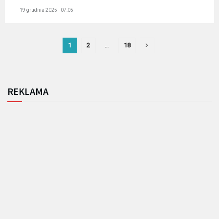
19 grudnia 2025 - 07:05
1
2
…
18
REKLAMA