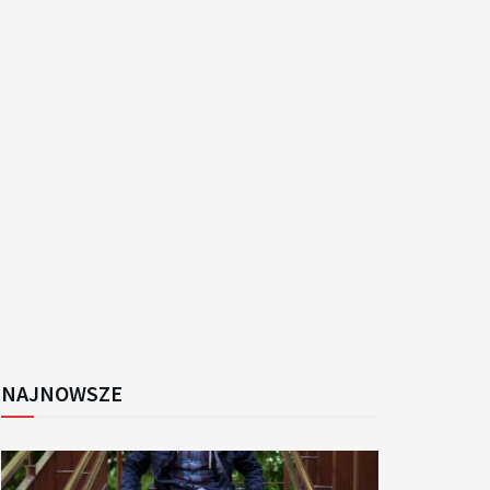
k
NAJNOWSZE