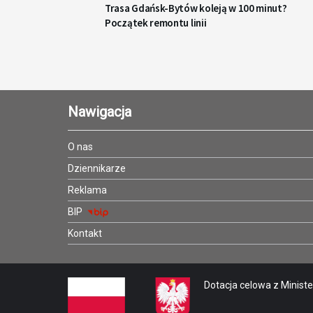
Trasa Gdańsk-Bytów koleją w 100 minut?
Początek remontu linii
Nawigacja
O nas
Dziennikarze
Reklama
BIP
Kontakt
Dotacja celowa z Minister