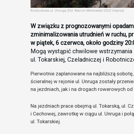
Rozbudowa ul. Unruga (fot. Marcin Mielewski/ZDIZ Gdynia)
W związku z prognozowanymi opadami 
zminimalizowania utrudnień w ruchu, p
w piątek, 6 czerwca, około godziny 20
Mogą wystąpić chwilowe wstrzymania r
ul. Tokarskiej, Czeladniczej i Robotnicze
Pierwotnie zaplanowane na najbliższą sobotę,
ścieralnej w rejonie ul. Unruga zostały prze
na jezdniach, jak i na drogach rowerowych od
Na jezdniach prace obejmą ul. Tokarską, ul. C
i Cechowej, zawrotkę w ciągu ul. Unruga i poł
ul. Tokarskiej.