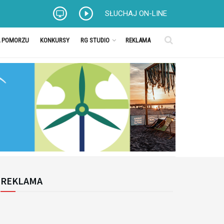
SŁUCHAJ ON-LINE
A POMORZU
KONKURSY
RG STUDIO
REKLAMA
REKLAMA