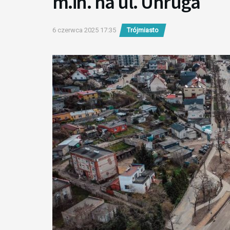
m.in. na ul. Unruga
6 czerwca 2025 17:35
Trójmiasto