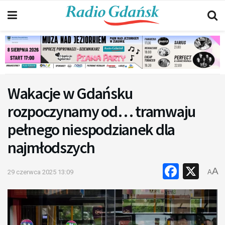
Wakacje w Gdańsku
rozpoczynamy od… tramwaju
pełnego niespodzianek dla
najmłodszych
Faceb
X
A
29 czerwca 2025 13:09
A